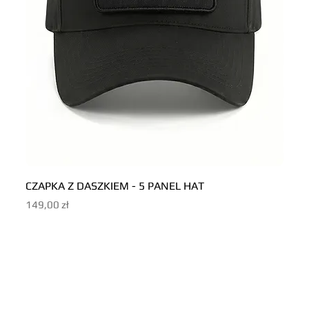
CZAPKA Z DASZKIEM - 5 PANEL HAT
CZAP
Cena
Cena
149,00 zł
149,0