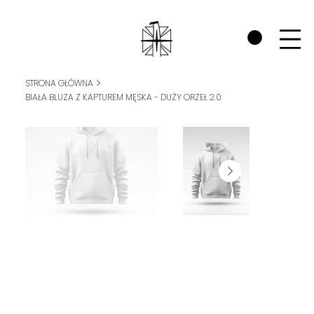
SPRAWDŹ ZAKŁADKĘ WOJOWNICY RP I ZOBACZ JAK WSPIERAMY POL
>
STRONA GŁÓWNA
BIAŁA BLUZA Z KAPTUREM MĘSKA - DUŻY ORZEŁ 2.0