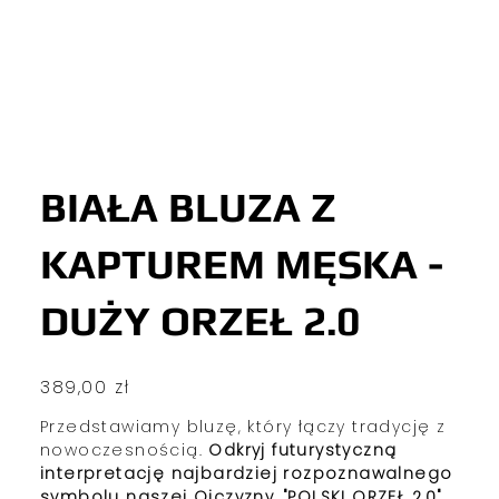
BIAŁA BLUZA Z
KAPTUREM MĘSKA -
DUŻY ORZEŁ 2.0
Cena
389,00 zł
Przedstawiamy bluzę, który łączy tradycję z
nowoczesnością.
Odkryj futurystyczną
interpretację najbardziej rozpoznawalnego
symbolu naszej Ojczyzny. "POLSKI ORZEŁ 2.0"