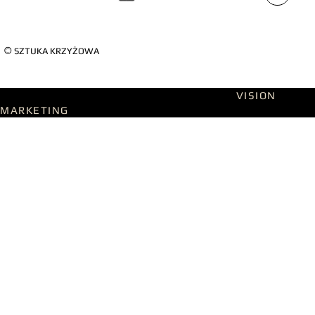
©
SZTUKA KRZYŻOWA
Designed on WIX Studio with passion by
VISION
MARKETING