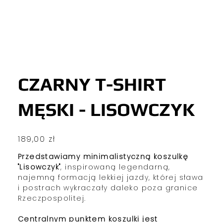
CZARNY T-SHIRT
MĘSKI - LISOWCZYK
Cena
189,00 zł
Przedstawiamy minimalistyczną koszulkę
"Lisowczyk"
, inspirowaną legendarną,
najemną formacją lekkiej jazdy, której sława
i postrach wykraczały daleko poza granice
Rzeczpospolitej.
Centralnym punktem koszulki jest