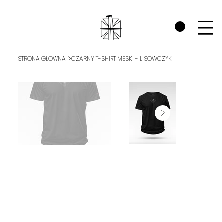
SPRAWDŹ ZAKŁADKĘ WOJOWNICY RP I ZOBACZ JAK WSPIERAMY POL
>
STRONA GŁÓWNA
CZARNY T-SHIRT MĘSKI - LISOWCZYK