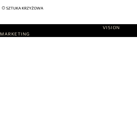
©
SZTUKA KRZYŻOWA
Designed on WIX Studio with passion by
VISION
MARKETING