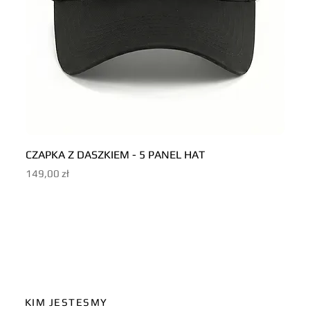
CZAPKA Z DASZKIEM - 5 PANEL HAT
CZAP
Cena
Cena
149,00 zł
149,0
KIM JESTESMY