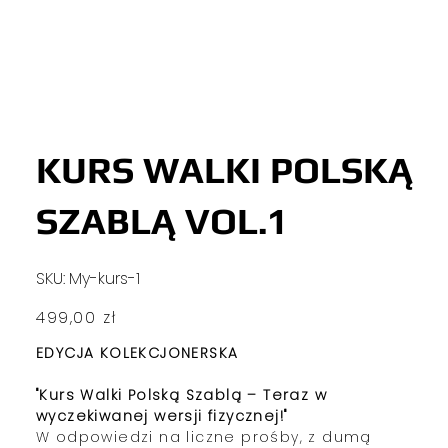
KURS WALKI POLSKĄ
SZABLĄ VOL.1
SKU
SKU:
My-kurs-1
My-
kurs-
1
Cena
499,00 zł
EDYCJA KOLEKCJONERSKA
"Kurs Walki Polską Szablą – Teraz w
wyczekiwanej wersji fizycznej!"
W odpowiedzi na liczne prośby, z dumą