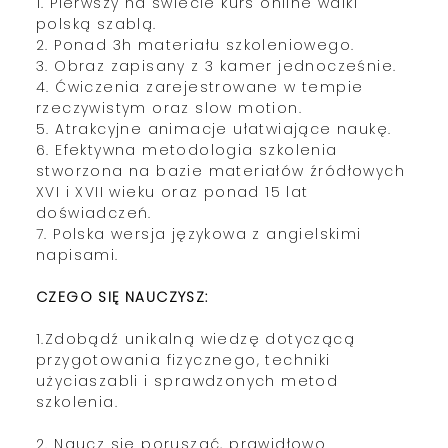
1. Pierwszy na świecie kurs online walki
polską szablą.
2. Ponad 3h materiału szkoleniowego.
3. Obraz zapisany z 3 kamer jednocześnie.
4. Ćwiczenia zarejestrowane w tempie
rzeczywistym oraz slow motion.
5. Atrakcyjne animacje ułatwiające naukę.
6. Efektywna metodologia szkolenia
stworzona na bazie materiałów źródłowych
XVI i XVII wieku oraz ponad 15 lat
doświadczeń.
7. Polska wersja językowa z angielskimi
napisami.
CZEGO SIĘ NAUCZYSZ:
1.Zdobądź unikalną wiedzę dotyczącą
przygotowania fizycznego, techniki
użyciaszabli i sprawdzonych metod
szkolenia.
2. Naucz się poruszać, prawidłowo