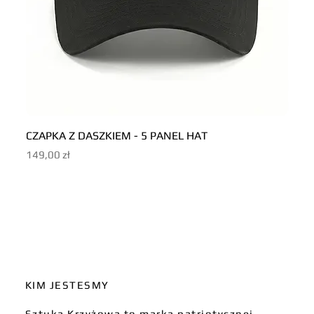
CZAPKA Z DASZKIEM - 5 PANEL HAT
CZAP
Cena
Cena
149,00 zł
149,0
KIM JESTESMY
Sztuka Krzyżowa to marka patriotycznej