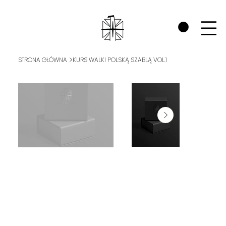
SPRAWDŹ ZAKŁADKĘ WOJOWNICY RP I ZOBACZ JAK WSPIERAMY POL
>
STRONA GŁÓWNA
KURS WALKI POLSKĄ SZABLĄ VOL.1